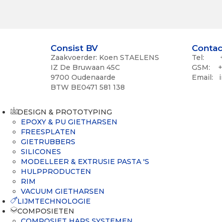
Consist BV
Contac
Zaakvoerder: Koen STAELENS
Tel: +3
IZ De Bruwaan 45C
GSM: +3
9700 Oudenaarde
Email: 
BTW BE0471 581 138
DESIGN & PROTOTYPING
EPOXY & PU GIETHARSEN
FREESPLATEN
GIETRUBBERS
SILICONES
MODELLEER & EXTRUSIE PASTA 'S
HULPPRODUCTEN
RIM
VACUUM GIETHARSEN
LIJMTECHNOLOGIE
COMPOSIETEN
COMPOSIET HARS SYSTEMEN