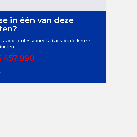
se in één van deze
ten?
s voor professioneel advies bij de keuze
ducten.
5 457 990
r