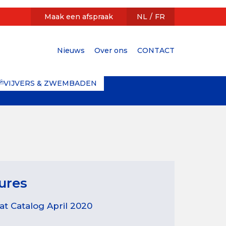
Maak een afspraak
NL
FR
Nieuws
Over ons
CONTACT
cundair
enu
VIJVERS & ZWEMBADEN
ures
at Catalog April 2020