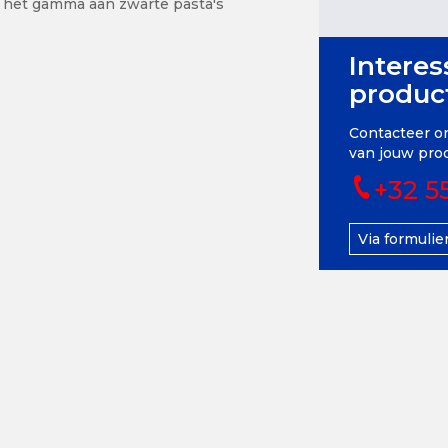
 het gamma aan zwarte pasta's
Interes
produc
Contacteer on
van jouw pro
+32 5
Via formulie