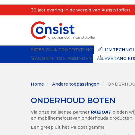
Overslaan
30 jaar evaring in de wereld van kunststoffen.
en
naar
de
inhoud
gaan
DESIGN & PROTOTYPING
LIJMTECHNOL
ANDERE TOEPASSINGEN
LEVERANCIER
Home
Andere toepassingen
ONDERHOU
ONDERHOUD BOTEN
Via onze Italiaanse partner
P
AIBOAT
bieden wij
en mobilhome/caravan onderhouds producten.
Een greep uit het Paiboat gamma: