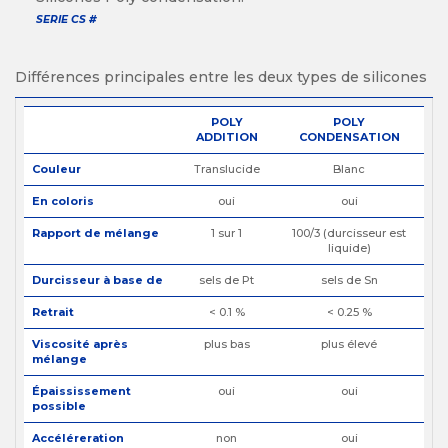
SERIE CS #
Différences principales entre les deux types de silicones
POLY
POLY
ADDITION
CONDENSATION
Couleur
Translucide
Blanc
En coloris
oui
oui
Rapport de mélange
1 sur 1
100/3 (durcisseur est
liquide)
Durcisseur à base de
sels de Pt
sels de Sn
Retrait
< 0.1 %
< 0.25 %
Viscosité après
plus bas
plus élevé
mélange
Épaississement
oui
oui
possible
Accéléreration
non
oui