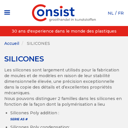
Aller
au
NL
FR
contenu
principal
30 ans d'experience dans le monde des plastiques
Accueil
SILICONES
SILICONES
Les silicones sont largement utilisés pour la fabrication
de moules et de modèles en raison de leur stabilité
dimensionnelle élevée, une précision exceptionnelle
dans la copie des détails et d’excellentes propriétés
mécaniques.
Nous pouvons distinguer 2 familles dans les silicones en
fonction de la façon dont la polymérisation a lieu
Silicones Poly addition :
SERIE AS #
Silicones Poly condensation: